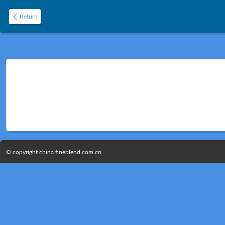
Return
© copyright china.fineblend.com.cn.